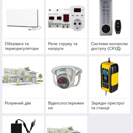
Обігрівачі та
Реле струму та
Системи контролю
терморегулятори
напруги
доступу (СКУД)
Розумний дім
Відеоспостережен
Зарядні пристрої
ня
та станції