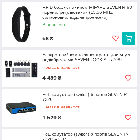
RFID браслет з чипом MIFARE SEVEN R-68
чорний, регульований (13.56 MHz,
силіконовий, водонепроникний)
В наявності
68
₴
Бездротовий комплект контролю доступу з
радіобрелками SEVEN LOCK SL-7708r
Немає в наявності
4 489
₴
PoE комутатор (switch) 6 портів SEVEN P-
7326
Немає в наявності
1 529
₴
PoE комутатор (switch) 8 портів SEVEN P-
7328G-SFP