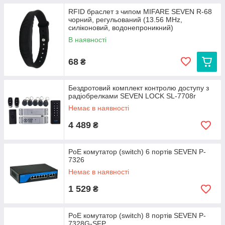
RFID браслет з чипом MIFARE SEVEN R-68
чорний, регульований (13.56 MHz,
силіконовий, водонепроникний)
В наявності
68
₴
Бездротовий комплект контролю доступу з
радіобрелками SEVEN LOCK SL-7708r
Немає в наявності
4 489
₴
PoE комутатор (switch) 6 портів SEVEN P-
7326
Немає в наявності
1 529
₴
PoE комутатор (switch) 8 портів SEVEN P-
7328G-SFP