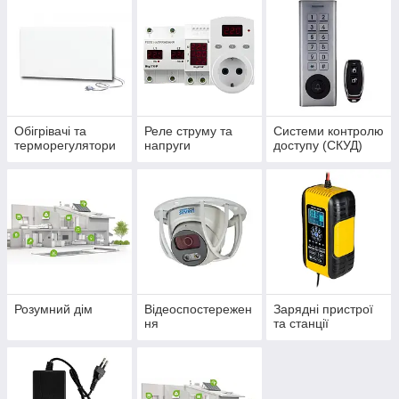
Обігрівачі та
Реле струму та
Системи контролю
терморегулятори
напруги
доступу (СКУД)
Розумний дім
Відеоспостережен
Зарядні пристрої
ня
та станції