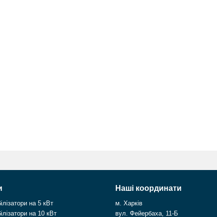
и
Наші координати
ілізатори на 5 кВт
м. Харків
ілізатори на 10 кВт
вул. Фейербаха, 11-Б