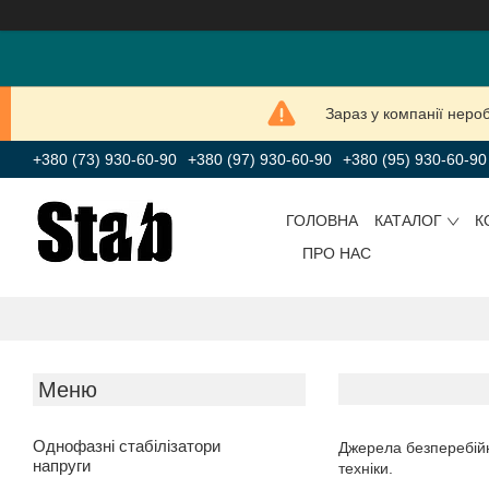
Зараз у компанії неро
+380 (73) 930-60-90
+380 (97) 930-60-90
+380 (95) 930-60-90
ГОЛОВНА
КАТАЛОГ
К
ПРО НАС
Однофазні стабілізатори
Джерела безперебійн
напруги
техніки.