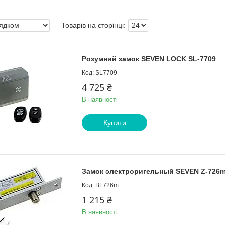
Розумний замок SEVEN LOCK SL-7709
SL7709
4 725 ₴
В наявності
Купити
Замок электроригельный SEVEN Z-726
BL726m
1 215 ₴
В наявності