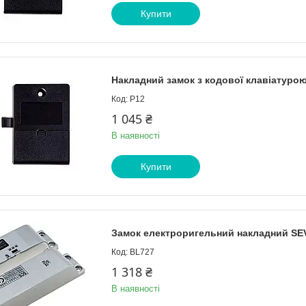
Купити
Накладний замок з кодової клавіатуро
P12
1 045 ₴
В наявності
Купити
Замок електроригельний накладний SE
BL727
1 318 ₴
В наявності