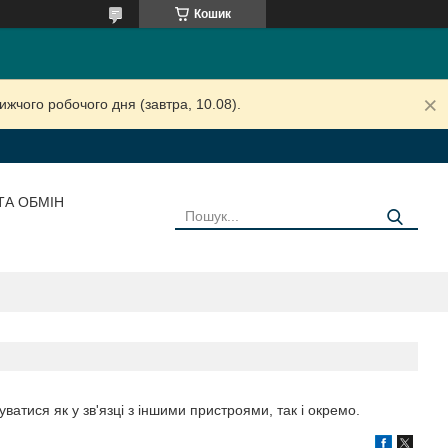
Кошик
жчого робочого дня (завтра, 10.08).
ТА ОБМІН
атися як у зв'язці з іншими пристроями, так і окремо.