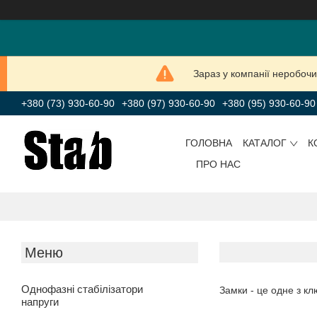
Зараз у компанії неробочи
+380 (73) 930-60-90
+380 (97) 930-60-90
+380 (95) 930-60-90
ГОЛОВНА
КАТАЛОГ
К
ПРО НАС
Однофазні стабілізатори
Замки - це одне з кл
напруги