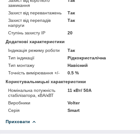
Захист від короткого
Так
замикання
Захист від перевантажень
Так
Захист від перепадів
Так
напруги
Ступінь захисту IP
20
Додаткові характеристики
Індикація режиму роботи
Так
Тип індикації
Рідкокристалічна
Тип монтажу
Навісний
Точність вимірювання +/-
0.5 %
Користувальницькі характеристики
Номінальна потужність
11 кВт/ 50А
стабілізатора, кВА/кВТ
Виробники
Volter
Серія
Smart
Приховати