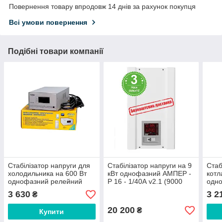
Повернення товару впродовж 14 днів за рахунок покупця
Всі умови повернення
Подібні товари компанії
Стабілізатор напруги для
Стабілізатор напруги на 9
Стаб
холодильника на 600 Вт
кВт однофазний АМПЕР -
котл
однофазний релейний
Р 16 - 1/40А v2.1 (9000
одн
АСН - 600, для котла
Вт). 16 ступенів,
LVT 
3 630
3 2
₴
симісторний, побутовий
20 200
₴
Купити