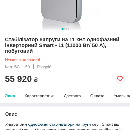
Стабілізатор напруги на 11 кВт однофазний
інверторний Smart - 11 (11000 Вт/ 50 А),
побутовий
Немає в наявності
Код: ВС 1150
Роздріб
55 920
₴
Опис
Характеристики
Доставка
Оплата
Умови п
Опис
Ультратонкі
однофазні стабілізатори напруги
серії Smart від
торгової марки Volter призначені для отримання стабільного