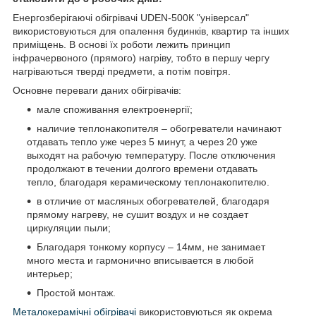
Енергозберігаючі обігрівачі UDEN-500К "універсал"
використовуються для опалення будинків, квартир та інших
приміщень. В основі їх роботи лежить принцип
інфрачервоного (прямого) нагріву, тобто в першу чергу
нагріваються тверді предмети, а потім повітря.
Основне переваги даних обігрівачів:
мале споживання електроенергії;
наличие теплонакопителя – обогреватели начинают
отдавать тепло уже через 5 минут, а через 20 уже
выходят на рабочую температуру. После отключения
продолжают в течении долгого времени отдавать
тепло, благодаря керамическому теплонакопителю.
в отличие от масляных обогревателей, благодаря
прямому нагреву, не сушит воздух и не создает
циркуляции пыли;
Благодаря тонкому корпусу – 14мм, не занимает
много места и гармонично вписывается в любой
интерьер;
Простой монтаж.
Металокерамічні обігрівачі
використовуються як окрема