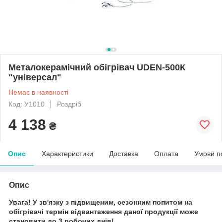
Металокерамічний обігрівач UDEN-500К
"універсал"
Немає в наявності
Код: У1010
Роздріб
4 138
₴
Опис
Характеристики
Доставка
Оплата
Умови п
Опис
Увага! У зв'язку з підвищеним, сезонним попитом на
обігрівачі термін відвантаження даної продукції може
становити до 3 робочих днів!