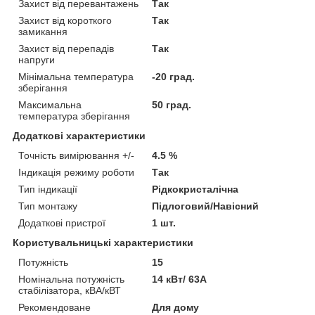
Захист від перевантажень
Так
Захист від короткого
Так
замикання
Захист від перепадів
Так
напруги
Мінімальна температура
-20 град.
зберігання
Максимальна
50 град.
температура зберігання
Додаткові характеристики
Точність вимірювання +/-
4.5 %
Індикація режиму роботи
Так
Тип індикації
Рідкокристалічна
Тип монтажу
Підлоговий/Навісний
Додаткові пристрої
1 шт.
Користувальницькі характеристики
Потужність
15
Номінальна потужність
14 кВт/ 63А
стабілізатора, кВА/кВТ
Рекомендоване
Для дому