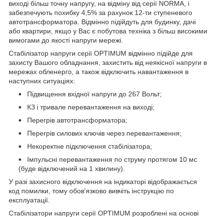
виході більш точну напругу, на відміну від серії NORMA, і
забезпечують похибку 4,5% за рахунок 12-ти ступеневого
автотрансформатора. Відмінно підійдуть для будинку, дачі
або квартири, якщо у Вас є побутова техніка з більш високими
вимогами до якості напруги мережі.
Стабілізатор напруги серії OPTIMUM відмінно підійде для
захисту Вашого обладнання, захистить від неякісної напруги в
мережах обленерго, а також відключить навантаження в
наступних ситуаціях:
Підвищення вхідної напруги до 267 Вольт;
КЗ і тривале перевантаження на виході;
Перегрів автотрансформатора;
Перегрів силових ключів через перевантаження;
Некоректне підключення стабілізатора;
Імпульсні перевантаження по струму протягом 10 мс
(буде відключений на 1 хвилину).
У разі захисного відключення на індикаторі відображається
код помилки, тому обов'язково вивчіть інструкцію по
експлуатації.
Стабілізатори напруги серії OPTIMUM розроблені на основі