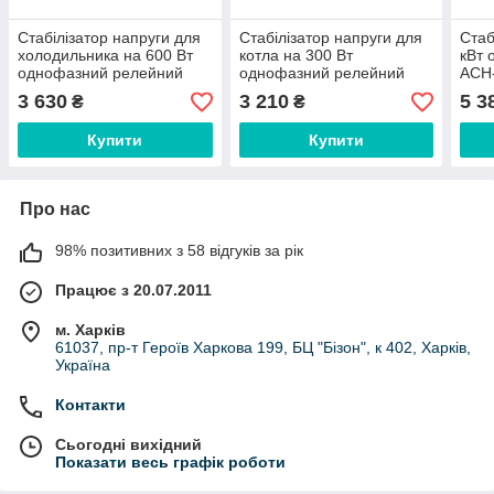
Стабілізатор напруги для
Стабілізатор напруги для
Стаб
холодильника на 600 Вт
котла на 300 Вт
кВт 
однофазний релейний
однофазний релейний
АСН-
АСН - 600, для котла
LVT АСН – 300 Н
котл
3 630
3 210
5 3
₴
₴
Купити
Купити
Про нас
98% позитивних з 58 відгуків за рік
Працює з 20.07.2011
м. Харків
61037, пр-т Героїв Харкова 199, БЦ "Бізон", к 402, Харків,
Україна
Контакти
Сьогодні вихідний
Показати весь графік роботи