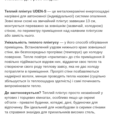
Теплий плінтус UDEN-S
— це металокерамічні енергоощадні
нагрівачі для автономної (індивідуальної) системи опалення.
Зовні вони схожі на звичайний плінтус заввишки 13 см,
монтуються переважно за зовнішнім (зазвичай, холодною)
стіною, по периметру приміщення над наявним плінтусом
або замість нього.
Унікальність теплого плінтусу
— у його способі обігрівання
приміщень. Встановлений уздовж нижнього краю зовнішньої
стіни, він безпосередньо прогріває (темперує) цю холодну
поверхню. Тепле повітря «прилипає» до стін приміщення й
повільно підіймається вздовж них, віддаючи своє тепло та
створюючи свого роду теплову завісу, яка не дає холоду
потрапляти в приміщення. Прогріті стіни позбавляються
надмірної вологи, менше проводять тепла назовні (суцільно
збільшується їх теплоощадна здатність) і самі починають
випромінювати тепло.
Де застосовується?
Теплий плінтус просто незамінний у
кутових і торцевих кімнатах, особливо якщо це окремі
об'єкти - приватні будинки, котеджі, дачі, будиночки для
відпочинку. Він ідеальний для новобудови із сирими стінами
та справжня знахідка для прихильників високих стель,