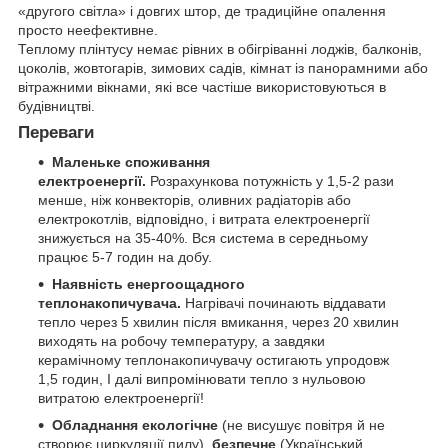
«другого світла» і довгих штор, де традиційне опалення
просто неефективне.
Теплому плінтусу немає рівних в обігріванні лоджів, балконів,
цоколів, жовтогарів, зимових садів, кімнат із панорамними або
вітражними вікнами, які все частіше використовуються в
будівництві.
Переваги
Маленьке споживання
електроенергії.
Розрахункова потужність
у 1,5-2 рази
менше, ніж конвекторів, оливних радіаторів або
електрокотлів, відповідно, і витрата електроенергії
знижується на 35-40%. Вся система в середньому
працює 5-7 годин на добу.
Наявність енергоощадного
теплонакопичувача.
Нагрівачі починають віддавати
тепло через 5 хвилин після вмикання, через 20 хвилин
виходять на робочу температуру, а завдяки
керамічному теплонакопичувачу остигають упродовж
1,5 годин, І далі випромінювати тепло з нульовою
витратою електроенергії!
Обладнання екологічне
(не висушує повітря й не
створює циркуляції пилу),
безпечне
(Український