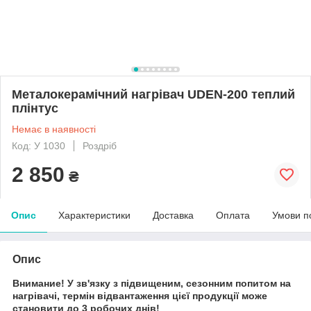
Металокерамічний нагрівач UDEN-200 теплий
плінтус
Немає в наявності
Код: У 1030
Роздріб
2 850
₴
Опис
Характеристики
Доставка
Оплата
Умови п
Опис
Внимание! У зв'язку з підвищеним, сезонним попитом на
нагрівачі, термін відвантаження цієї продукції може
становити до 3 робочих днів!