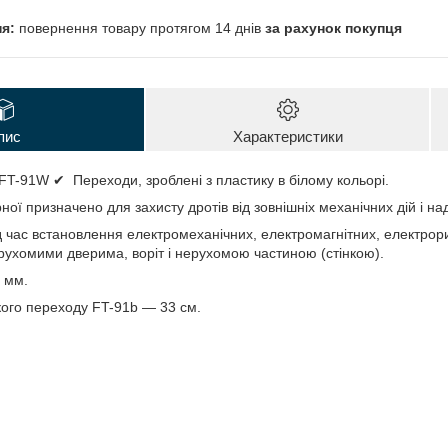
повернення товару протягом 14 днів
за рахунок покупця
пис
Характеристики
FT-91W ✔ Переходи, зроблені з пластику в білому кольорі.
ної призначено для захисту дротів від зовнішніх механічних дій і н
д час встановлення електромеханічних, електромагнітних, електро
рухомими дверима, воріт і нерухомою частиною (стінкою).
8 мм.
ого переходу FT-91b — 33 см.