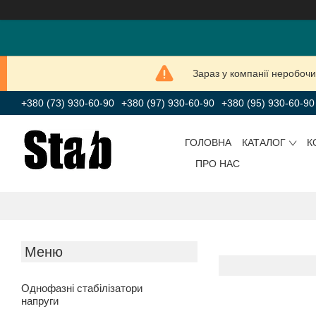
Зараз у компанії неробочи
+380 (73) 930-60-90
+380 (97) 930-60-90
+380 (95) 930-60-90
ГОЛОВНА
КАТАЛОГ
К
ПРО НАС
Однофазні стабілізатори
напруги