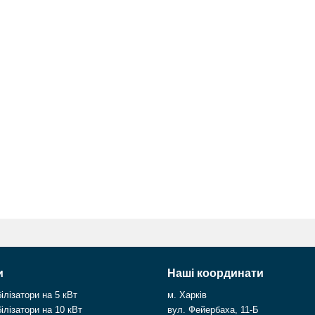
и
Наші координати
ілізатори на 5 кВт
м. Харків
ілізатори на 10 кВт
вул. Фейербаха, 11-Б