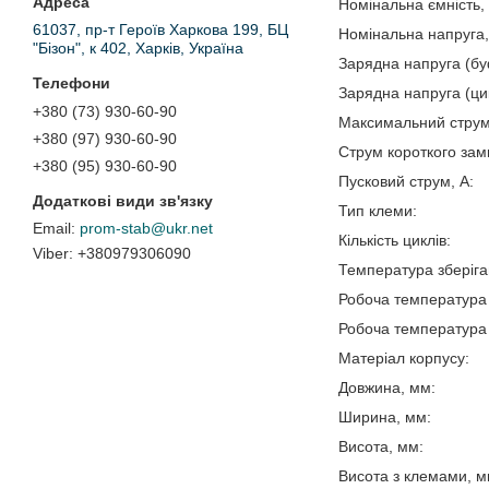
Номінал
61037, пр-т Героїв Харкова 199, БЦ
Номіна
"Бізон", к 402, Харків, Україна
Зарядна нап
Зарядна нап
+380 (73) 930-60-90
Максималь
+380 (97) 930-60-90
Струм кор
+380 (95) 930-60-90
Пуско
Тип
prom-stab@ukr.net
Кільк
+380979306090
Температура зберіг
Робоча те
Робоча те
Матер
Дов
Шир
Вис
Висота