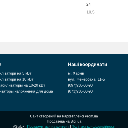
нтія, міс:
24
га, кг:
10,5
и
Наші координати
ілізатори на 5 кВт
м. Харків
ілізатори на 10 кВт
вул. Фейербаха, 11-Б
абилизаторы на 10-20 кВт
(097)930-60-90
изаторы напряжения для дома
(073)930-60-90
Сайт створений на маркетплейсі
Prom.ua
Продавець на Bigl.ua
⚡Stab⚡ |
Поскаржитися на контент
|
Політика конфіденційності