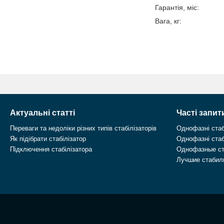
Гара
Ва
Актуальні статті
Часті запит
Переваги та недоліки різних типів стабілізаторів
Однофазні стаб
Як підібрати стабілізатор
Однофазні стаб
Підключення стабілізатора
Однофазные ст
Лучшие стабил