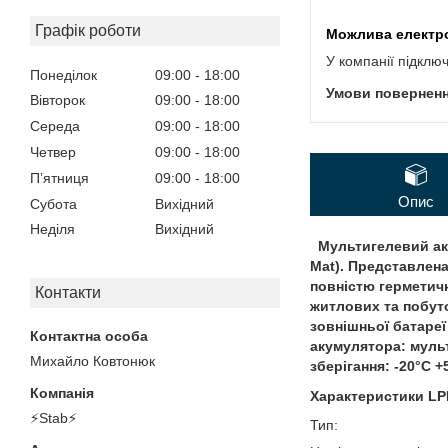
Графік роботи
У компанії підклю
Понеділок
09:00
18:00
Вівторок
09:00
18:00
Середа
09:00
18:00
Четвер
09:00
18:00
Пʼятниця
09:00
18:00
Опис
Субота
Вихідний
Неділя
Вихідний
Мультигелевий аку
Mat). Представлен
повністю герметичн
Контакти
житлових та побут
зовнішньої батареї
акумулятора: мульт
Михайло Ковтонюк
зберігання: -20°C +
Характеристики
LP
⚡Stab⚡
Т