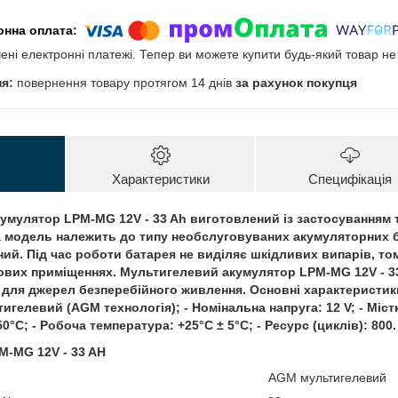
чені електронні платежі. Тепер ви можете купити будь-який товар н
повернення товару протягом 14 днів
за рахунок покупця
Характеристики
Специфікація
мулятор LPM-MG 12V - 33 Ah виготовлений із застосуванням т
а модель належить до типу необслуговуваних акумуляторних 
ий. Під час роботи батарея не виділяє шкідливих випарів, то
ових приміщеннях. Мультигелевий акумулятор LPM-MG 12V - 3
 для джерел безперебійного живлення. Основні характеристики
игелевий (AGM технологія); - Номінальна напруга: 12 V; - Міст
50°C; - Робоча температура: +25°C ± 5°C; - Ресурс (циклів): 800.
M-MG 12V - 33 AH
ип:
AGM мультигелевий