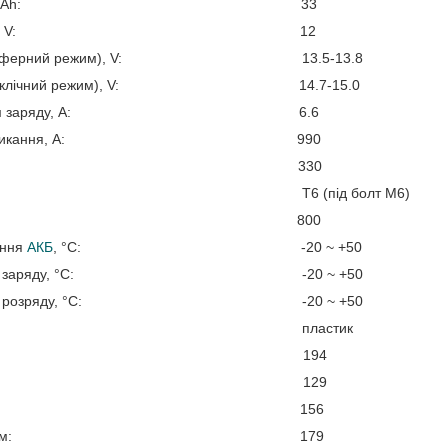
ьна ємність, Ah:
33
льна напруга, V:
12
руга (буферний режим), V:
13.5-13.8
руга (циклічний режим), V:
14.7-15.0
ний струм заряду, A:
6.6
откого замикання, A:
990
вий струм, А:
330
 клеми:
Т6 (під болт М6)
ість циклів:
800
ання
АКБ
, °C:
-20 ~ +50
мпература заряду, °C:
-20 ~ +50
мпература розряду, °C:
-20 ~ +50
іал корпусу:
пластик
жина, мм:
194
ина, мм:
129
ота, мм:
156
 з клемами, мм:
179