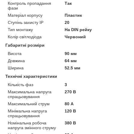
Контроль пропадання
Так
фази
Матеріал корпусу
Пластик
Ступінь захисту IP
20
Тип монтажу
На DIN рейку
Колір світлодіода
Червоний
Габаритні розміри
Висота
90 мм
Довжина
64 мм
Ширина
52.5 мм
Технічні характеристики
Кількість фаз
3
Максимальна напруга
270 В
спрацьовування
Максимальний струм
80 А
Мінімальна напруга
120 В
спрацьовування
Номінальна робоча
380 В
напруга змінного струму