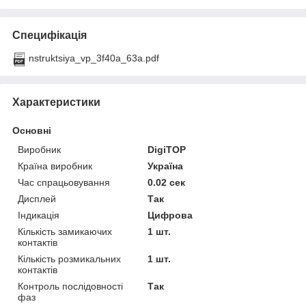
Специфікація
nstruktsiya_vp_3f40a_63a.pdf
Характеристики
Основні
Виробник
DigiTOP
Країна виробник
Україна
Час спрацьовування
0.02 сек
Дисплей
Так
Індикація
Цифрова
Кількість замикаючих
1 шт.
контактів
Кількість розмикальних
1 шт.
контактів
Контроль послідовності
Так
фаз