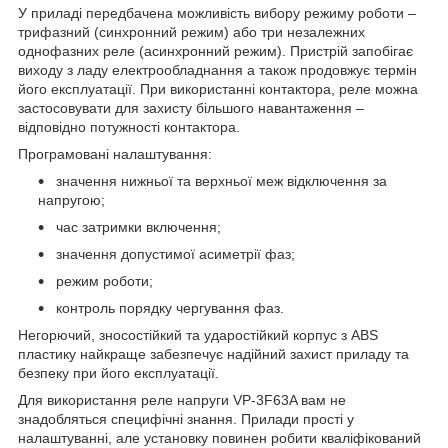
У приладі передбачена можливість вибору режиму роботи –
трифазний (синхронний режим) або три незалежних
однофазних реле (асинхронний режим). Пристрій запобігає
виходу з ладу електрообладнання а також продовжує термін
його експлуатації. При використанні контактора, реле можна
застосовувати для захисту більшого навантаження –
відповідно потужності контактора.
Програмовані налаштування:
значення нижньої та верхньої меж відключення за
напругою;
час затримки включення;
значення допустимої асиметрії фаз;
режим роботи;
контроль порядку чергування фаз.
Негорючий, зносостійкий та ударостійкий корпус з ABS
пластику найкраще забезпечує надійний захист приладу та
безпеку при його експлуатації.
Для використання реле напруги VP-3F63A вам не
знадобляться специфічні знання. Прилади прості у
налаштуванні, але установку повинен робити кваліфікований