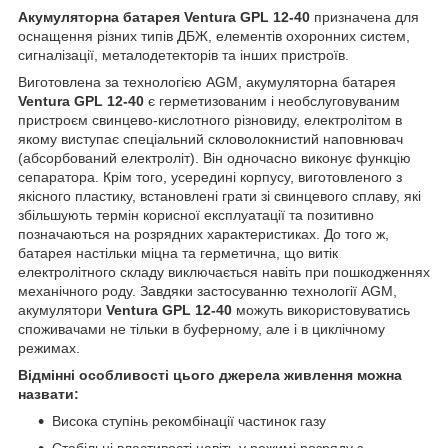
Акумуляторна батарея Ventura GPL 12-40
призначена для
оснащення різних типів ДБЖ, елементів охоронних систем,
сигналізації, металодетекторів та інших пристроїв.
Виготовлена за технологією AGM, акумуляторна батарея
Ventura GPL 12-40
є герметизованим і необслуговуваним
пристроєм свинцево-кислотного різновиду, електролітом в
якому виступає спеціальний скловолокнистий наповнювач
(абсорбований електроліт). Він одночасно виконує функцію
сепаратора. Крім того, усередині корпусу, виготовленого з
якісного пластику, встановлені грати зі свинцевого сплаву, які
збільшують термін корисної експлуатації та позитивно
позначаються на розрядних характеристиках. До того ж,
батарея настільки міцна та герметична, що витік
електролітного складу виключається навіть при пошкодженнях
механічного роду. Завдяки застосуванню технології AGM,
акумулятори
Ventura GPL 12-40
можуть використовуватись
споживачами не тільки в буферному, але і в циклічному
режимах.
Відмінні особливості цього джерела живлення можна
назвати:
Висока ступінь рекомбінації частинок газу