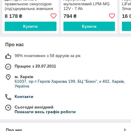
правильною синусоїдою
мультигелевий LPM-MG
LiFe
(під'єднувальна зовнішня
12V - 7 Ah
Smar
батарея 12V) LPM-PSW-
Blue
8 178
794
16 
₴
₴
1500VA (1050Вт) Black
Купити
Купити
Про нас
98% позитивних з 58 відгуків за рік
Працює з 20.07.2011
м. Харків
61037, пр-т Героїв Харкова 199, БЦ "Бізон", к 402, Харків,
Україна
Контакти
Сьогодні вихідний
Показати весь графік роботи
Про нас