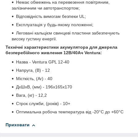
Немає обмежень на перевезення повітряним,
залізничним чи автотранспортом;
Відповідність вимогам безпеки UL;
Експлуатація у будь-якому положенні;
Леговані кальцієм свинцеві пластини забезпечують
високу густину енергії.
Технічні характеристики акумулятора для джерела
безперебійного живлення 12В/40Ач Ventura:
Назва - Ventura GPL 12-40
Напруга, (В) - 12
Місткість, (Аг) - 40
ДхШхВ, (мм) - 196х165х170
Вага, (кг) - 12,2
Строк служби, (років) - 10+
Оптимальна робоча температура від -20°С до +60°С
Приховати