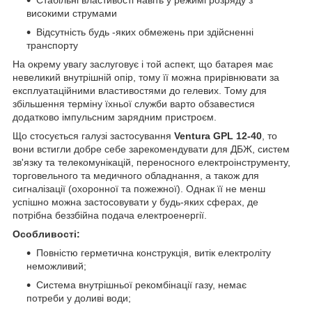
Стабільні властивості навіть у режимі розряду з
високими струмами
Відсутність будь -яких обмежень при здійсненні
транспорту
На окрему увагу заслуговує і той аспект, що батарея має
невеликий внутрішній опір, тому її можна прирівнювати за
експлуатаційними властивостями до гелевих. Тому для
збільшення терміну їхньої служби варто обзавестися
додатково імпульсним зарядним пристроєм.
Що стосується галузі застосування
Ventura GPL 12-40
, то
вони встигли добре себе зарекомендувати для ДБЖ, систем
зв'язку та телекомунікацій, переносного електроінструменту,
торговельного та медичного обладнання, а також для
сигналізації (охоронної та пожежної). Однак її не менш
успішно можна застосовувати у будь-яких сферах, де
потрібна беззбійна подача електроенергії.
Особливості:
Повністю герметична конструкція, витік електроліту
неможливий;
Система внутрішньої рекомбінації газу, немає
потреби у доливі води;