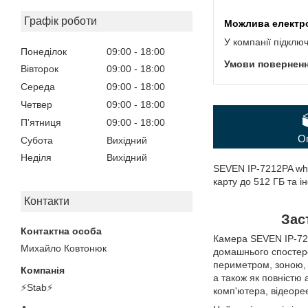
Графік роботи
У компанії підклю
Понеділок
09:00
18:00
Вівторок
09:00
18:00
Середа
09:00
18:00
Четвер
09:00
18:00
Пʼятниця
09:00
18:00
О
Субота
Вихідний
Неділя
Вихідний
SEVEN IP-7212PA whi
карту до 512 ГБ та і
Контакти
Зас
Камера SEVEN IP-721
Михайло Ковтонюк
домашнього спостере
периметром, зоною, 
а також як повністю
⚡Stab⚡
комп'ютера, відеоре