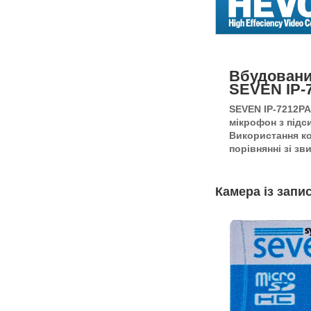
Вбудовани
SEVEN IP-7
SEVEN IP-7212PA
мікрофон з підс
Використання ко
порівнянні зі з
Камера із запи