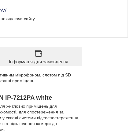
е покидаючи сайту.
Інформація для замовлення
ктивним мікрофоном, слотом під SD
ередині приміщень.
 IP-7212PA white
 для житлових приміщень для
ухомості, для спостереження за
у складі системи відеоспостереження,
ня та підключення камери до
ри.