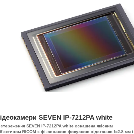
ідеокамери SEVEN IP-7212PA white
стереження SEVEN IP-7212PA white оснащена якісним
'єктивом RICOM з фіксованою фокусною відстанню f=2.8 мм і