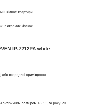
мій кімнаті квартири.
, в окремих кіосках.
VEN IP-7212PA white
ці або всередині приміщення.
 з фізичним розміром 1/2,9", за рахунок