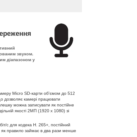
тереження
ктивний
зованим звуком.
им діапазоном у
камеру Micro SD-карти об'ємом до 512
 що дозволяє камері працювати
лешку можна записувати як постійне
дільній якості 2МП (1920 x 1080) зі
т/с для кодека H. 265+, постійний
ху як правило займає в два рази менше