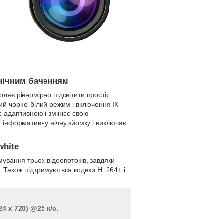
 нічним баченням
оляє рівномірно підсвітити простір
ний чорно-білий режим і включення ІК
 є адаптивною і змінює свою
 інформативну нічну зйомку і виключає
white
ування трьох відеопотоків, завдяки
. Також підтримуються кодеки H. 264+ і
4 x 720) @25 к/с.