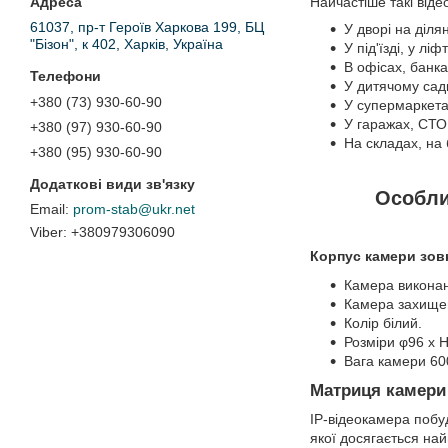
Найчастіше такі від
61037, пр-т Героїв Харкова 199, БЦ
У дворі на діля
"Бізон", к 402, Харків, Україна
У під'їзді, у л
В офісах, банк
У дитячому садк
+380 (73) 930-60-90
У супермаркета
У гаражах, СТО,
+380 (97) 930-60-90
На складах, на б
+380 (95) 930-60-90
Особли
prom-stab@ukr.net
+380979306090
Корпус камери зов
Камера виконан
Камера захищен
Колір білий.
Розміри φ96 x 
Вага камери 60
Матриця камери 
IP-відеокамера побу
якої досягається на