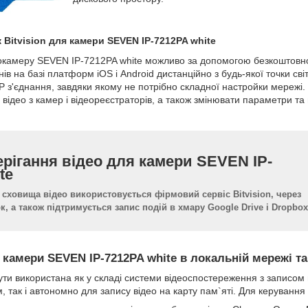
Bitvision для камери SEVEN IP-7212PA white
окамеру SEVEN IP-7212PA white можливо за допомогою безкоштовного
в на базі платформ iOS і Android дистанційно з будь-якої точки св
P з'єднання, завдяки якому не потрібно складної настройки мережі
не відео з камер і відеореєстраторів, а також змінювати параметри т
рігання відео для камери SEVEN IP-
te
 сховища відео використовується фірмовий сервіс Bitvision, через
, а також підтримується запис подій в хмару Google Drive і Dropbox
камери SEVEN IP-7212PA white в локальній мережі та 
ти використана як у складі системи відеоспостереження з записом 
, так і автономно для запису відео на карту пам`яті. Для керуванн