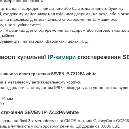
еокамери встановлюють:
нці, на дачі, всередині приватного або багатоквартирного будинку.
іфті, сходовому майданчику над вхідними дверима, на вході або в окре
ах, на парковках для зовнішнього спостереження за машиною.
у, школі, університеті.
х і магазинах для спостереження за касиром або торговельних залах
 мійках.
удівництві, на заводах, фабриках і цехах і т. д.
вості купольної
IP-камери
спостереження SE
нішнього спостереження SEVEN IP-7212PA white
а в металевому антивандальному корпусі.
а від вологи за стандартом IP67 і підходить для установки на вули
H 91 мм
0 г
стеження SEVEN IP-7212PA white
дована на базі 2-х мегапіксельної CMOS матриці GalaxyCore GC2063
йвища чутливість у кольоровому режимі, що дорівнює 0,005 Lux.