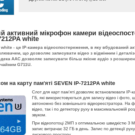
й активний мікрофон камери відеоспос
212PA white
 white - це IP-камера відеоспостереження, в яку вбудований а
илювачем, що дозволяє записувати відео з відмінним і деталі
дека AAC дозволяє записувати більш якісне аудіо з розширен
вичайним G711U.
сом на карту пам'яті SEVEN IP-7212PA white
Слот для карт пам'яті дозволяє встановлювати IP-
ГБ, які використовуються для запису відео і фото,
автономно без зовнішнього відеореєстратора. На ф
відео, так і по детектору руху в максимальномій роз
звуком.
При відеопотоці 2МП з оптимальною швидкістю 3 Мбі
запис витрачає 32 ГБ в день. Запис по детекції ру
дискового простору.