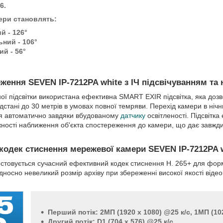
6.
ери становлять:
й - 126°
ний - 106°
й - 56°
ження SEVEN IP-7212PA white з ІЧ підсвічуванням та
ої підсвітки використана ефективна SMART EXIR підсвітка, яка дозв
стані до 30 метрів в умовах повної темряви. Перехід камери в ніч
ься автоматично завдяки вбудованому
датчику
освітленості. Підсвітка
ежності наближення об'єкта спостереження до камери, що дає завжди
 кодек стиснення мережевої камери SEVEN IP-7212PA 
истовується сучасний ефективний кодек стиснення H. 265+ для форм
дносно невеликий розмір архіву при збереженні високої якості відео
Перший потік: 2МП (1920 x 1080) @25 к/с, 1МП (102
Другий потік: D1 (704 x 576) @25 к/с.