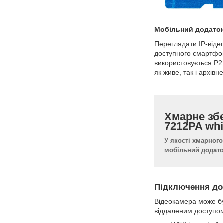
Мобільний додаток 
Переглядати IP-віде
доступного смартфоні
використовується P2
як живе, так і архів
Хмарне збе
7212PA whi
У якості хмарного
мобільний додаток
Підключення до 
Відеокамера може бу
віддаленим доступом