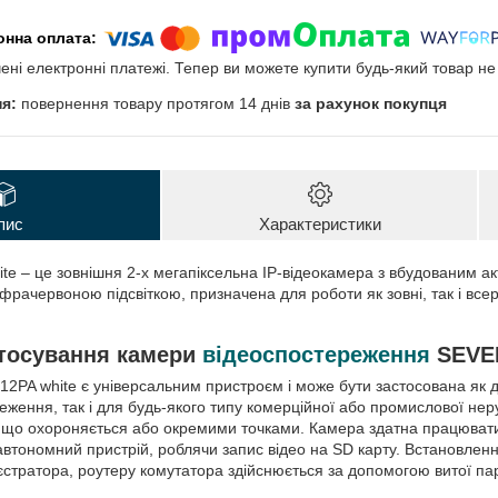
чені електронні платежі. Тепер ви можете купити будь-який товар н
повернення товару протягом 14 днів
за рахунок покупця
пис
Характеристики
te – це зовнішня 2-х мегапіксельна IP-відеокамера з вбудованим а
нфрачервоною підсвіткою, призначена для роботи як зовні, так і вс
тосування камери
відеоспостереження
SEVEN
2PA white є універсальним пристроєм і може бути застосована як
ження, так і для будь-якого типу комерційної або промислової нер
що охороняється або окремими точками. Камера здатна працювати 
 автономний пристрій, роблячи запис відео на SD карту. Встановлен
єстратора, роутеру комутатора здійснюється за допомогою витої па