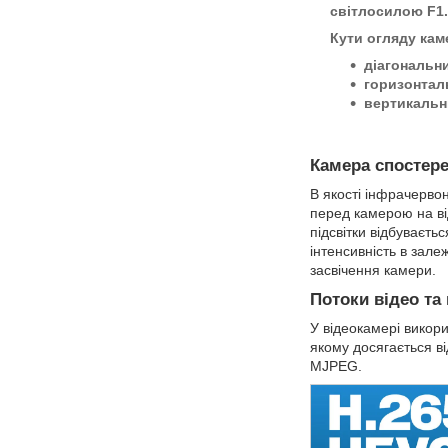
світлосилою F1.
Кути огляду кам
діагональни
горизонталь
вертикальни
Камера спостере
В якості інфрачервон
перед камерою на від
підсвітки відбуваєт
інтенсивність в зал
засвічення камери.
Потоки відео та
У відеокамері викор
якому досягається ві
MJPEG
.