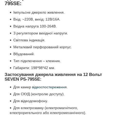
795SE:
Імпульсне джерело живлення.
Вхід: ~220В, вихід: 12В/16А.
Вхідна напруга 100-264В.
З регулятором вихідної напруги.
Світлова індикація.
Металевий перфорований корпус.
Вбудований.
Тип підключення – клемник.
Габарити: 198*98*42 мм.
Застосування джерела живлення на 12 Вольт
SEVEN PS-795SE:
Для камер
відеоспостереженн
я.
Для СКУД (контролю доступу).
Для відеодомофону.
Для електрозамку (електромагнітного,
електроригельного або електромеханічного).