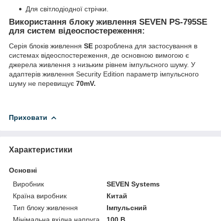
Для світлодіодної стрічки.
Використання блоку живлення SEVEN PS-795SE
для систем відеоспостереження:
Серія блоків живлення
SE
розроблена для застосування в
системах відеоспостереження, де основною вимогою є
джерела живлення з низьким рівнем імпульсного шуму. У
адаптерів живлення Security Edition параметр імпульсного
шуму не перевищує
70mV.
Приховати
Характеристики
Основні
Виробник
SEVEN Systems
Країна виробник
Китай
Тип блоку живлення
Імпульсний
Мінімальна вхідна напруга
100 В