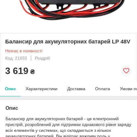
Балансир для акумуляторних батарей LP 48V
Немає в наявності
Код: 21655
Роздріб
3 619
₴
Опис
Характеристики
Доставка
Оплата
Умови п
Опис
Балансир для акумуляторних батарей - це електронний
пристрій, розроблений для підтримки однакового рівня заряду
всіх елементів у системах, що складаються з кількох
акумуляторних батарей. Він відіграє важливу роль у