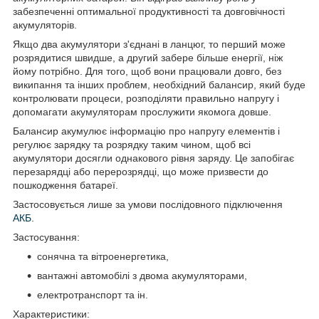
забезпеченні оптимальної продуктивності та довговічності
акумуляторів.
Якщо два акумулятори з'єднані в ланцюг, то перший може
розрядитися швидше, а другий забере більше енергії, ніж
йому потрібно. Для того, щоб вони працювали довго, без
википання та інших проблем, необхідний балансир, який буде
контролювати процеси, розподіляти правильно напругу і
допомагати акумуляторам прослужити якомога довше.
Балансир акумулює інформацію про напругу елементів і
регулює зарядку та розрядку таким чином, щоб всі
акумулятори досягли однакового рівня заряду. Це запобігає
перезарядці або перерозрядці, що може призвести до
пошкодження батареї.
Застосовується лише за умови послідовного підключення
АКБ
.
Застосування:
сонячна та вітроенергетика,
вантажні автомобілі з двома акумуляторами,
електротранспорт та ін.
Характеристики: