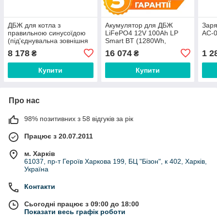
ДБЖ для котла з
Акумулятор для ДБЖ
Заря
правильною синусоїдою
LiFePO4 12V 100Ah LP
AC-0
(під'єднувальна зовнішня
Smart BT (1280Wh,
батарея 12V) LPM-PSW-
Bluetooth, BMS 100A/50А)
8 178
16 074
1 2
₴
₴
1500VA (1050Вт) Black
Купити
Купити
Про нас
98% позитивних з 58 відгуків за рік
Працює з 20.07.2011
м. Харків
61037, пр-т Героїв Харкова 199, БЦ "Бізон", к 402, Харків,
Україна
Контакти
Сьогодні працює з 09:00 до 18:00
Показати весь графік роботи