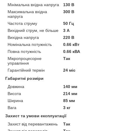
Мінімальна вхідна напруга
130 В
Максимальна вхідна
300 В
напруга
Частота струму
50 Гц
Вихідний струм, не більше
3 А
Вихідна напруга
220 В
Номінальна потужність
0.66 кВт
Повна потужність
0.66 кВА
Мікропроцесорне
Так
управління
Гарантійний термін
24 міс
Габаритні розміри
Довжина
140 мм
Висота
214 мм
Ширина
85 мм
Вага
3 кг
Захист та умови експлуатації
Захист від перевантажень
Так
Захист від перепадів
Так