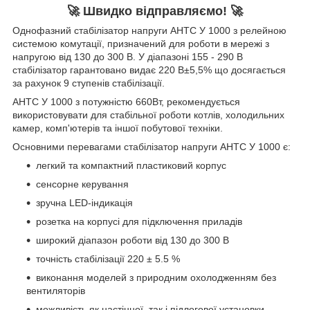
🚀 Швидко відправляємо! 🚀
Однофазний стабілізатор напруги АНТС У 1000 з релейною
системою комутації, призначений для роботи в мережі з
напругою від 130 до 300 В. У діапазоні 155 - 290 В
стабілізатор гарантовано видає 220 В±5,5% що досягається
за рахунок 9 ступенів стабілізації.
АНТС У 1000 з потужністю 660Вт, рекомендується
використовувати для стабільної роботи котлів, холодильних
камер, комп'ютерів та іншої побутової техніки.
Основними перевагами стабілізатор напруги АНТС У 1000 є:
легкий та компактний пластиковий корпус
сенсорне керування
зручна LED-індикація
розетка на корпусі для підключення приладів
широкий діапазон роботи від 130 до 300 В
точність стабілізації 220 ± 5.5 %
виконання моделей з природним охолодженням без
вентиляторів
можливість як настінної, так і підлогової установки