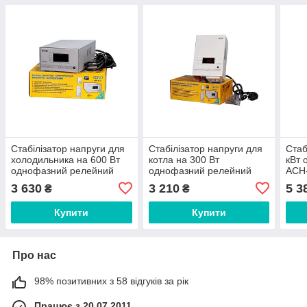
Стабілізатор напруги для
Стабілізатор напруги для
Стаб
холодильника на 600 Вт
котла на 300 Вт
кВт 
однофазний релейний
однофазний релейний
АСН-
АСН - 600, для котла
LVT АСН – 300 Н
котл
3 630
3 210
5 3
₴
₴
Купити
Купити
Про нас
98% позитивних з 58 відгуків за рік
Працює з 20.07.2011