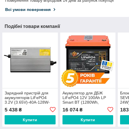
Повернення товару впродовж 14 днів за рахунок покупця
Всі умови повернення
Подібні товари компанії
Зарядний пристрій для
Акумулятор для ДБЖ
Блок
акумуляторів LiFePO4
LiFePO4 12V 100Ah LP
SEVE
3.2V (3.65V)-40A-128W-
Smart BT (1280Wh,
24W
LED
Bluetooth, BMS 100A/50А)
5 438
16 074
183
₴
₴
Купити
Купити