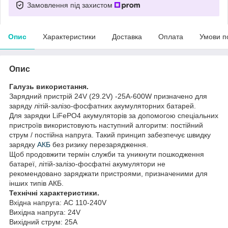
Замовлення під захистом
Опис
Характеристики
Доставка
Оплата
Умови п
Опис
Галузь використання.
Зарядний пристрій 24V (29.2V) -25A-600W призначено для
заряду літій-залізо-фосфатних акумуляторних батарей.
Для зарядки LiFePO4 акумуляторів за допомогою спеціальних
пристроїв використовують наступний алгоритм: постійний
струм / постійна напруга. Такий принцип забезпечує швидку
зарядку
АКБ
без ризику перезарядження.
Щоб продовжити термін служби та уникнути пошкодження
батареї, літій-залізо-фосфатні акумулятори не
рекомендовано заряджати пристроями, призначеними для
інших типів АКБ.
Технічні характеристики.
Вхідна напруга: AC 110-240V
Вихідна напруга: 24V
Вихідний струм: 25A