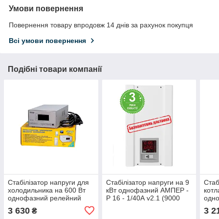
Умови повернення
Повернення товару впродовж 14 днів за рахунок покупця
Всі умови повернення
Подібні товари компанії
Стабілізатор напруги для
Стабілізатор напруги на 9
Стаб
холодильника на 600 Вт
кВт однофазний АМПЕР -
котл
однофазний релейний
Р 16 - 1/40А v2.1 (9000
одн
АСН - 600, для котла
Вт). 16 ступенів,
LVT 
3 630
3 2
₴
симісторний, побутовий