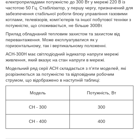
електроприладами потужністю до 300 Вт у мережі 220 В із
частотою 50 Гц. Стабілізатор, у першу чергу, призначений для
забезпечення стабільної роботи блоку управління газовими
котлами, телевізорів, комп'ютерів та іншої побутової техніки з
потужністю, що споживається, не більше 300Вт.
Прилад обладнаний тепловим захистом та захистом від
перевантаження. Може експлуатуватися як у
горизонтальному, так і вертикальному положенні.
АСН-300Н має світлодіодний індикатор напруги мережі
живлення, який вказує на стан напруги в мережі.
Модельний ряд серії АСН складається з п'яти моделей, які
розрізняються за потужністю та відповідним робочим
струмом, що відображено в наступній таблиці:
Модель
Потужність, Вт
СН - 300
300
СН - 400
400