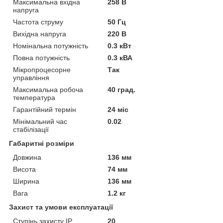
Максимальна вхідна
258 В
напруга
Частота струму
50 Гц
Вихідна напруга
220 В
Номінальна потужність
0.3 кВт
Повна потужність
0.3 кВА
Мікропроцесорне
Так
управління
Максимальна робоча
40 град.
температура
Гарантійний термін
24 міс
Мінімальний час
0.02
стабілізації
Габаритні розміри
Довжина
136 мм
Висота
74 мм
Ширина
136 мм
Вага
1.2 кг
Захист та умови експлуатації
Ступінь захисту IP
20