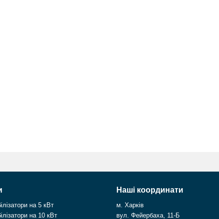
и
Наші координати
ілізатори на 5 кВт
м. Харків
ілізатори на 10 кВт
вул. Фейербаха, 11-Б